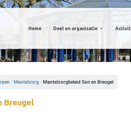
Home
Doel en organisatie
Activi
erpen
/
Mantelzorg
/
Mantelzorgbeleid Son en Breugel
n Breugel